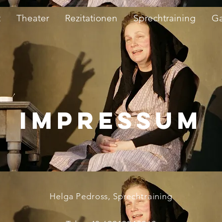
t
Theater
Rezitationen
Sprechtraining
Ga
IMPRESSUM
Helga Pedross, Sprechtraining