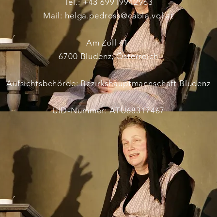
Tel.: +43 69919942963
Mail:
helga.pedross@cable.vol.at
Am Zoll 41
6700 Bludenz, Österreich
Aufsichtsbehörde: Bezirkshauptmannschaft Bludenz
UID-Nummer: ATU68317467