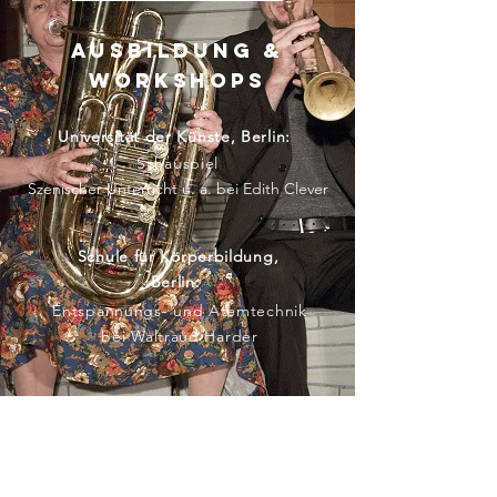
Ausbildung &
Workshops
Universität der Künste, Berlin:
Schauspiel
Szenischer Unterricht u. a. bei Edith Clever
Schule für Körperbildung,
Berlin:
Entspannungs- und Atemtechnik
bei Waltraud Harder
Hochschule Ernst Busch, Berlin:
Sprechworkshops bei Viola Schmidt
Besondere