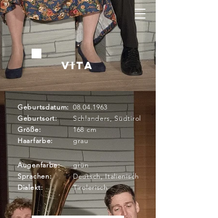
vita
Geburtsdatum:
08.04.1963
Geburtsort:
Schlanders, Südtirol
Größe:
168 cm
Haarfarbe:
grau
Augenfarbe:
grün
Sprachen:
Deutsch, Italienisch
Dialekt:
Tirolerisch